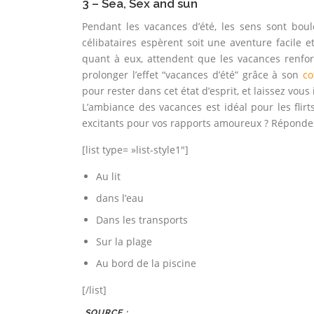
3 – Sea, Sex and sun
Pendant les vacances d’été, les sens sont boul
célibataires espèrent soit une aventure facile 
quant à eux, attendent que les vacances renfo
prolonger l’effet “vacances d’été” grâce à son
co
pour rester dans cet état d’esprit, et laissez vou
L’ambiance des vacances est idéal pour les flirts
excitants pour vos rapports amoureux ? Répondez
[list type= »list-style1″]
Au lit
dans l’eau
Dans les transports
Sur la plage
Au bord de la piscine
[/list]
SOURCE :