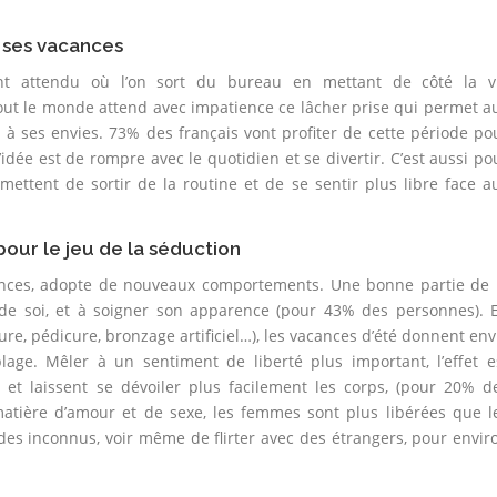
e ses vacances
ent attendu où l’on sort du bureau en mettant de côté la v
 Tout le monde attend avec impatience ce lâcher prise qui permet a
 à ses envies. 73% des français vont profiter de cette période po
L’idée est de rompre avec le quotidien et se divertir. C’est aussi po
mettent de sortir de la routine et de se sentir plus libre face a
pour le jeu de la séduction
ances, adopte de nouveaux comportements. Une bonne partie de 
 de soi, et à soigner son apparence (pour 43% des personnes). 
, pédicure, bronzage artificiel…), les vacances d’été donnent env
plage. Mêler à un sentiment de liberté plus important, l’effet e
et laissent se dévoiler plus facilement les corps, (pour 20% d
matière d’amour et de sexe, les femmes sont plus libérées que l
des inconnus, voir même de flirter avec des étrangers, pour envir