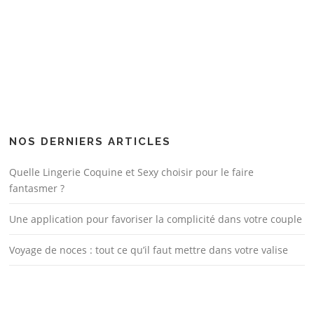
NOS DERNIERS ARTICLES
Quelle Lingerie Coquine et Sexy choisir pour le faire
fantasmer ?
Une application pour favoriser la complicité dans votre couple
Voyage de noces : tout ce qu’il faut mettre dans votre valise