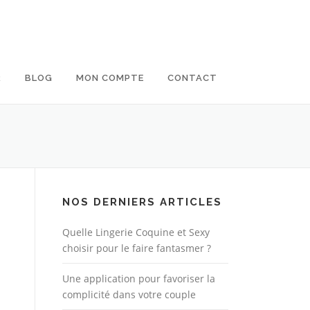
R
BLOG
MON COMPTE
CONTACT
NOS DERNIERS ARTICLES
Quelle Lingerie Coquine et Sexy
choisir pour le faire fantasmer ?
Une application pour favoriser la
complicité dans votre couple