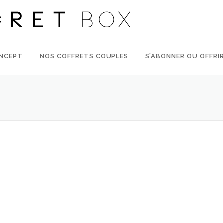
ONCEPT
NOS COFFRETS COUPLES
S’ABONNER OU OFFRI