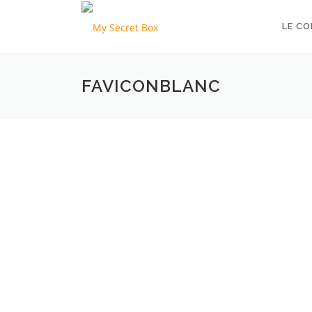
Aller
au
LE C
contenu
FAVICONBLANC